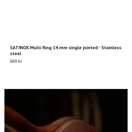
SATINOX Multi Ring 14 mm single jointed - Stainless
S
steel
S
669 kr
8