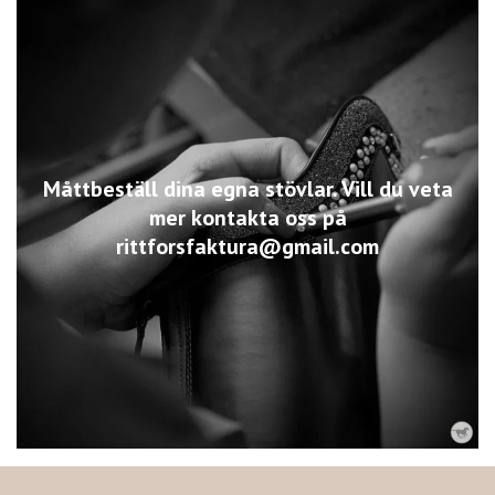
Måttbeställ dina egna stövlar. Vill du veta
mer kontakta oss på
rittforsfaktura@gmail.com