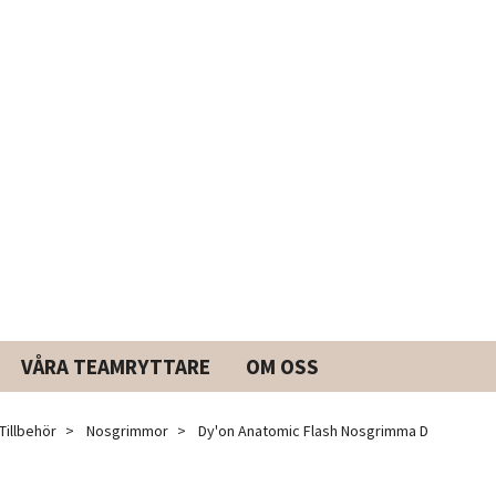
VÅRA TEAMRYTTARE
OM OSS
Tillbehör
Nosgrimmor
Dy'on Anatomic Flash Nosgrimma D