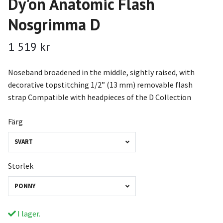
Dy'on Anatomic Flash
Nosgrimma D
1 519 kr
Noseband broadened in the middle, sightly raised, with
decorative topstitching 1/2” (13 mm) removable flash
strap Compatible with headpieces of the D Collection
Färg
SVART
Storlek
PONNY
I lager.