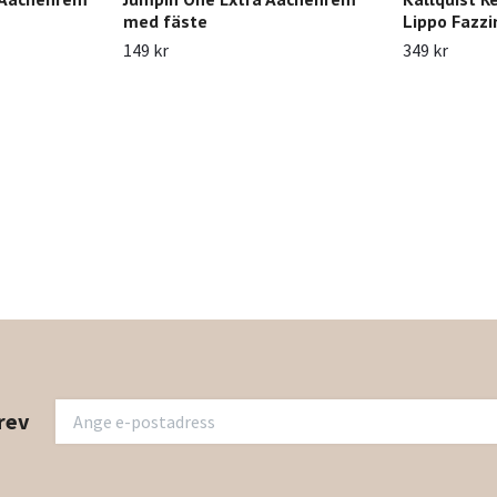
med fäste
Lippo Fazzi
149 kr
349 kr
rev