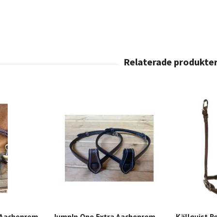
 Aachenrem
JumpIn One Extra Aachenrem
Källquist 