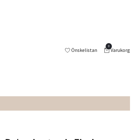
0
Önskelistan
Varukorg