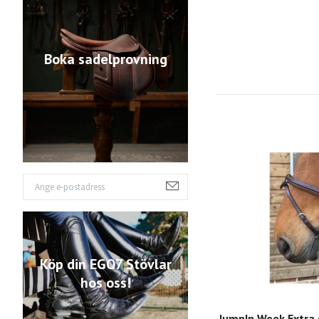
Boka sadelprovning
Köp din EGO7 Stövlar
hos oss!
JumpIn Week Extra