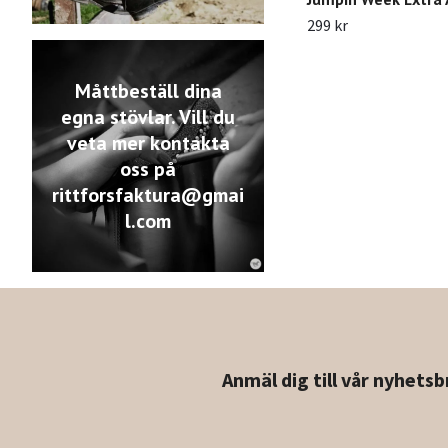
299 kr
Måttbeställ dina
egna stövlar. Vill du
veta mer kontakta
oss på
rittforsfaktura@gmai
l.com
Anmäl dig till vår nyhetsb