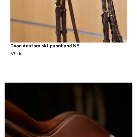
Dyon Anatomiskt pannband NE
D
639 kr
9