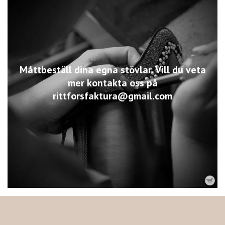
Måttbeställ dina egna stövlar. Vill du veta
mer kontakta oss på
rittforsfaktura@gmail.com