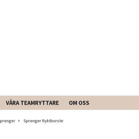
VÅRA TEAMRYTTARE
OM OSS
prenger
Sprenger Ryktborste