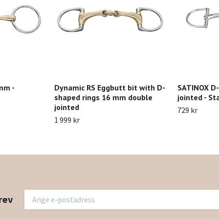
mm -
Dynamic RS Eggbutt bit with D-
SATINOX D-
shaped rings 16 mm double
jointed - St
jointed
729 kr
1 999 kr
rev