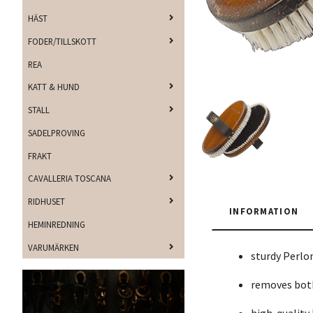
HÄST
FODER/TILLSKOTT
REA
KATT & HUND
STALL
SADELPROVING
FRAKT
CAVALLERIA TOSCANA
RIDHUSET
INFORMATION
HEMINREDNING
VARUMÄRKEN
sturdy Perlon
removes both