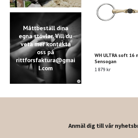
Måttbeställ dina
egna stövlar. Vill du
veta mer kontakta
oss på
WH ULTRA soft 16 
rittforsfaktura@gmai
Sensogan
l.com
1 879 kr
Anmäl dig till vår nyhetsb