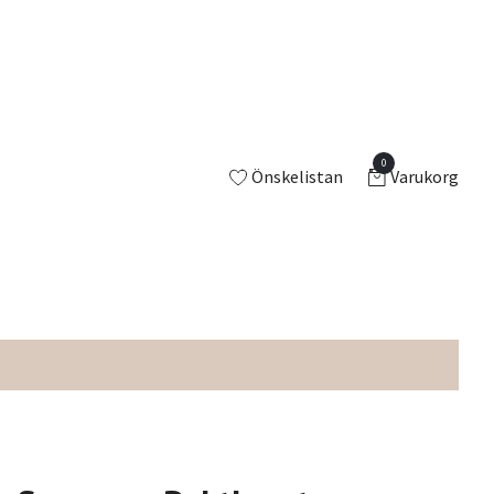
0
Önskelistan
Varukorg