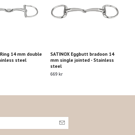
Ring 14 mm double
SATINOX Eggbutt bradoon 14
Spr
ainless steel
mm single jointed - Stainless
809 
steel
669 kr