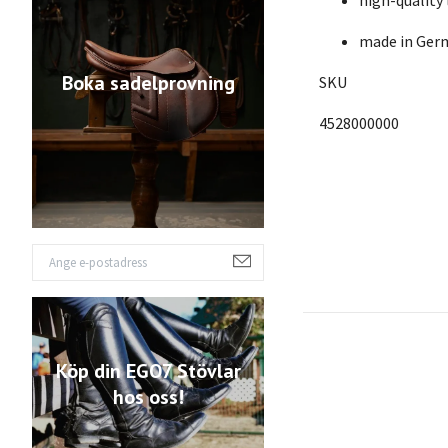
high-quality
made in Ger
Boka sadelprovning
SKU
4528000000
Köp din EGO7 Stövlar
hos oss!