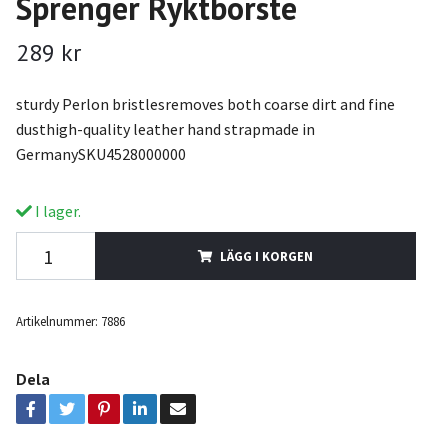
Sprenger Ryktborste
289 kr
sturdy Perlon bristlesremoves both coarse dirt and fine
dusthigh-quality leather hand strapmade in
GermanySKU4528000000
I lager.
LÄGG I KORGEN
Artikelnummer:
7886
Dela